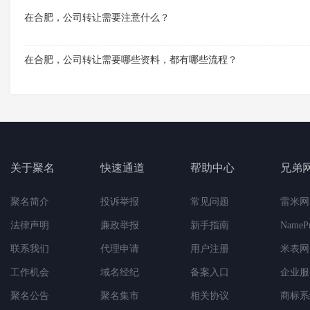
在合肥，公司转让需要注意什么？
在合肥，公司转让需要哪些资料，都有哪些流程？
关于聚名
快速通道
帮助中心
兄弟
聚名简介
投诉举报
常见问题
雷米网
法律声明
廉政举报
新手指南
NameP
联系我们
代理申请
用户注册
米表网
工作机会
域名经纪
备案入口
企业服
聚名公告
聚名集市
相关协议
商标系