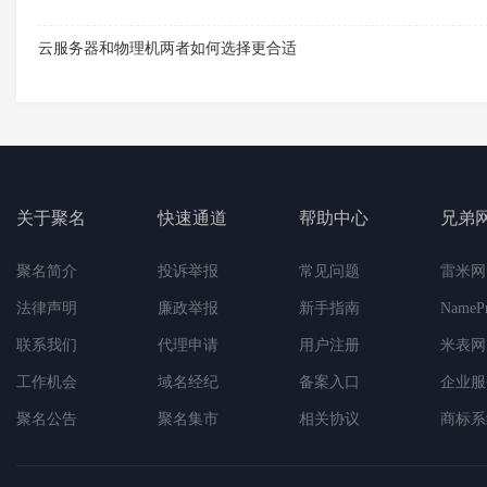
云服务器和物理机两者如何选择更合适
关于聚名
快速通道
帮助中心
兄弟
聚名简介
投诉举报
常见问题
雷米网
法律声明
廉政举报
新手指南
NameP
联系我们
代理申请
用户注册
米表网
工作机会
域名经纪
备案入口
企业服
聚名公告
聚名集市
相关协议
商标系