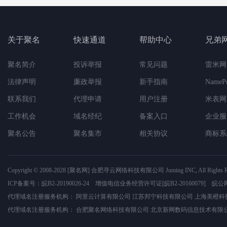
关于聚名
快速通道
帮助中心
兄弟
聚名简介
投诉举报
常见问题
雷米网
法律声明
廉政举报
新手指南
NameP
联系我们
代理申请
用户注册
米表网
工作机会
域名经纪
备案入口
企业服
聚名公告
聚名集市
相关协议
商标系
Copyright © 2008-2028
[聚名网]
合肥寻云网络科技有限公司
Juming INC, All Rights 
ICP备案号：
皖B2-20190026-24
增值电信业务经营许可证
[皖B2-20160079]
皖公网
代理域名注册服务机构：
阿里云计算有限公司
江苏邦宁科技有限公司
上海美橙科
代理域名注册服务机构：
合肥聚名网络科技有限公司
北京新网数码信息技术有限