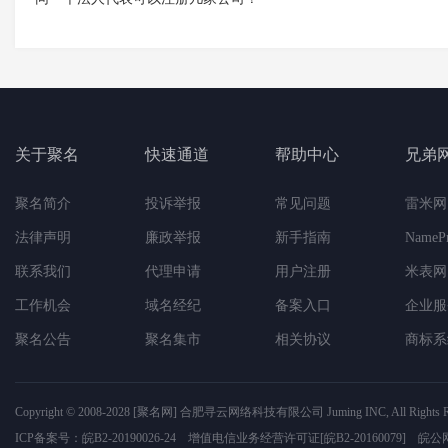
关于聚名
快速通道
帮助中心
兄弟
聚名简介
投诉举报
常见问题
雷米网
法律声明
廉政举报
新手指南
NameP
联系我们
代理申请
用户注册
米表网
工作机会
域名经纪
备案入口
企业服
聚名公告
聚名集市
相关协议
商标系
Copyright © 2008-2028
[聚名网]
合肥寻云网络科技有限公司
Juming INC, All Rights 
ICP备案号：
皖B2-20190026-24
增值电信业务经营许可证
[皖B2-20160079]
皖公网